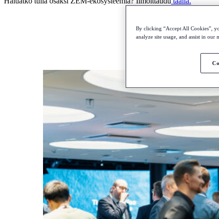
Haluatko tulla osaksi ZEM-ekosysteemiä? Ilmoittaudu
täällä.
By clicking “Accept All Cookies”, yo
analyze site usage, and assist in our
Co