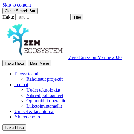
Skip to content
Close Search Bar
Haku:
Zero Emission Marine 2030
Haku
Haku
Main Menu
Ekosysteemi
Rahoitetut projektit
Teemat
Uudet teknologiat
Vihreät polttoaineet
Optimoidut operaatiot
Liiketoimintamallit
Uutiset & tapahtumat
Yhteydenotto
Haku
Haku