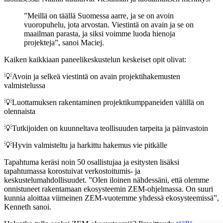
”Meillä on täällä Suomessa aarre, ja se on avoin
vuoropuhelu, jota arvostan. Viestintä on avain ja se on
maailman parasta, ja siksi voimme luoda hienoja
projekteja”, sanoi Maciej.
Kaiken kaikkiaan paneelikeskustelun keskeiset opit olivat:
💡Avoin ja selkeä viestintä on avain projektihakemusten
valmistelussa
💡Luottamuksen rakentaminen projektikumppaneiden välillä on
olennaista
💡Tutkijoiden on kuunneltava teollisuuden tarpeita ja päinvastoin
💡Hyvin valmisteltu ja harkittu hakemus vie pitkälle
Tapahtuma keräsi noin 50 osallistujaa ja esitysten lisäksi
tapahtumassa korostuivat verkostoitumis- ja
keskustelumahdollisuudet. ”Olen iloinen nähdessäni, että olemme
onnistuneet rakentamaan ekosysteemin ZEM-ohjelmassa. On suuri
kunnia aloittaa viimeinen ZEM-vuotemme yhdessä ekosysteemissä”,
Kenneth sanoi.