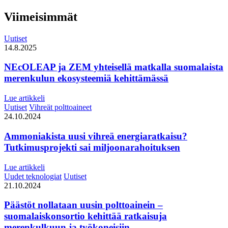
Viimeisimmät
Uutiset
14.8.2025
NEcOLEAP ja ZEM yhteisellä matkalla suomalaista
merenkulun ekosysteemiä kehittämässä
Lue artikkeli
Uutiset
Vihreät polttoaineet
24.10.2024
Ammoniakista uusi vihreä energiaratkaisu?
Tutkimusprojekti sai miljoonarahoituksen
Lue artikkeli
Uudet teknologiat
Uutiset
21.10.2024
Päästöt nollataan uusin polttoainein –
suomalaiskonsortio kehittää ratkaisuja
merenkulkuun ja työkoneisiin