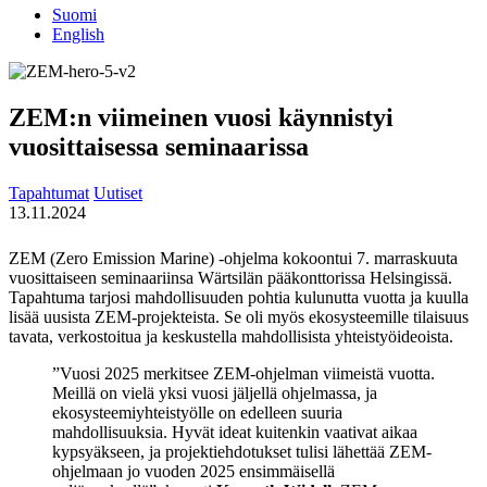
Suomi
English
ZEM:n viimeinen vuosi käynnistyi
vuosittaisessa seminaarissa
Tapahtumat
Uutiset
13.11.2024
ZEM (Zero Emission Marine) -ohjelma kokoontui 7. marraskuuta
vuosittaiseen seminaariinsa Wärtsilän pääkonttorissa Helsingissä.
Tapahtuma tarjosi mahdollisuuden pohtia kulunutta vuotta ja kuulla
lisää uusista ZEM-projekteista. Se oli myös ekosysteemille tilaisuus
tavata, verkostoitua ja keskustella mahdollisista yhteistyöideoista.
”Vuosi 2025 merkitsee ZEM-ohjelman viimeistä vuotta.
Meillä on vielä yksi vuosi jäljellä ohjelmassa, ja
ekosysteemiyhteistyölle on edelleen suuria
mahdollisuuksia. Hyvät ideat kuitenkin vaativat aikaa
kypsyäkseen, ja projektiehdotukset tulisi lähettää ZEM-
ohjelmaan jo vuoden 2025 ensimmäisellä