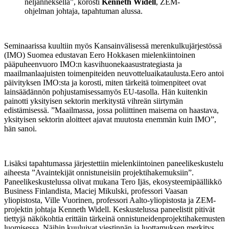
neljänneksellä”, korosti
Kenneth Widell
, ZEM-
ohjelman johtaja, tapahtuman alussa.
Seminaarissa kuultiin myös Kansainvälisessä merenkulkujärjestössä
(IMO) Suomea edustavan Eero Hokkasen mielenkiintoinen
pääpuheenvuoro IMO:n kasvihuonekaasustrategiasta ja
maailmanlaajuisten toimenpiteiden neuvotteluaikataulusta.Eero antoi
päivityksen IMO:sta ja korosti, miten tärkeitä toimenpiteet ovat
lainsäädännön pohjustamisessamyös EU-tasolla. Hän kuitenkin
painotti yksityisen sektorin merkitystä vihreän siirtymän
edistämisessä. ”Maailmassa, jossa poliittinen maisema on haastava,
yksityisen sektorin aloitteet ajavat muutosta enemmän kuin IMO”,
hän sanoi.
Lisäksi tapahtumassa järjestettiin mielenkiintoinen paneelikeskustelu
aiheesta ”Avaintekijät onnistuneisiin projektihakemuksiin”.
Paneelikeskustelussa olivat mukana Tero Ijäs, ekosysteemipäällikkö
Business Finlandista, Maciej Mikulski, professori Vaasan
yliopistosta, Ville Vuorinen, professori Aalto-yliopistosta ja ZEM-
projektin johtaja Kenneth Widell. Keskustelussa paneelistit pitivät
tiettyjä näkökohtia erittäin tärkeinä onnistuneidenprojektihakemusten
luomisessa. Näihin kuuluivat viestinnän ja luottamuksen merkitys.