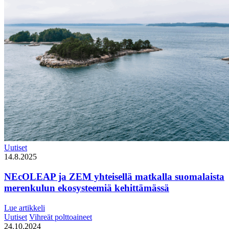
Uutiset
14.8.2025
NEcOLEAP ja ZEM yhteisellä matkalla suomalaista
merenkulun ekosysteemiä kehittämässä
Lue artikkeli
Uutiset
Vihreät polttoaineet
24.10.2024