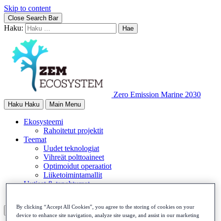
Skip to content
Close Search Bar
Haku:
Zero Emission Marine 2030
Haku
Haku
Main Menu
Ekosysteemi
Rahoitetut projektit
Teemat
Uudet teknologiat
Vihreät polttoaineet
Optimoidut operaatiot
Liiketoimintamallit
Uutiset & tapahtumat
Yhteydenotto
By clicking “Accept All Cookies”, you agree to the storing of cookies on your
Haku
Haku
device to enhance site navigation, analyze site usage, and assist in our marketing