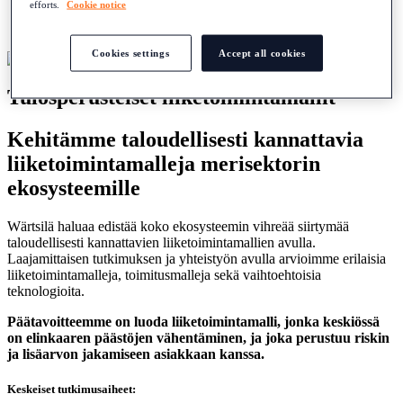
efforts.
Cookie notice
Suomi
English
Cookies settings
Accept all cookies
Tulosperusteiset liiketoimintamallit
Kehitämme taloudellisesti kannattavia
liiketoimintamalleja merisektorin
ekosysteemille
Wärtsilä haluaa edistää koko ekosysteemin vihreää siirtymää
taloudellisesti kannattavien liiketoimintamallien avulla.
Laajamittaisen tutkimuksen ja yhteistyön avulla arvioimme erilaisia
liiketoimintamalleja, toimitusmalleja sekä vaihtoehtoisia
teknologioita.
Päätavoitteemme on luoda liiketoimintamalli, jonka keskiössä
on elinkaaren päästöjen vähentäminen, ja joka perustuu riskin
ja lisäarvon jakamiseen asiakkaan kanssa.
Keskeiset tutkimusaiheet: