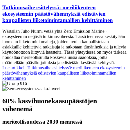
Tutkimusaihe esittelyssä: meriliikenteen
ekosysteemin päästövähennyksiä edistävien
kaupallisten liiketoimintamallien kehittäminen
Wärtsilän Juho Nurmi vetää yhtä Zero Emission Marine -
ekosysteemin neljästä tutkimusaiheesta. Tässä teemassa keskitytään
luomaan liiketoimintamalleja, joiden avulla kaupallistetaan
asiakkaille kehitettyjä ratkaisuja ja ratkotaan tämänhetkisiä ja tulevia
käyttöönottoon liittyviä haasteita. Tässä yhteydessä on myös tärkeää
noudattaa meriteollisuutta koskevia uusia säädöksiä, joilla
määritellään päästörajoituksia ja edistetään kestävää kehitystä.
Lue artikkeli
Tutkimusaihe esittelyssä: meriliikenteen ekosysteemin
päästövähennyksiä edistävien kaupallisten liiketoimintamallien
kehittäminen
60% kasvihuonekaasupäästöjen
vähenemä
meriteollisuudessa 2030 mennessä