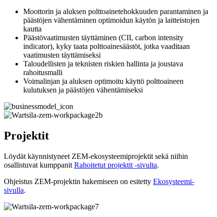
Moottorin ja aluksen polttoainetehokkuuden parantaminen ja
päästöjen vähentäminen optimoidun käytön ja laitteistojen
kautta
Päästövaatimusten täyttäminen (CII, carbon intensity
indicator), kyky taata polttoainesäästöt, jotka vaaditaan
vaatimusten täyttämiseksi
Taloudellisten ja teknisten riskien hallinta ja joustava
rahoitusmalli
Voimalinjan ja aluksen optimoitu käyttö polttoaineen
kulutuksen ja päästöjen vähentämiseksi
Projektit
Löydät käynnistyneet ZEM-ekosysteemiprojektit sekä niihin
osallistuvat kumppanit
Rahoitetut projektit -sivulta
.
Ohjeistus ZEM-projektin hakemiseen on esitetty
Ekosysteemi-
sivulla
.