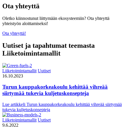
Ota yhteyttä
Oletko kiinnostunut liittymään ekosysteemiin? Ota yhteyttä
yhteistyön aloittamiseksi!
Ota yhteyttä!
Uutiset ja tapahtumat teemasta
Liiketoimintamallit
Liiketoimintamallit
Uutiset
16.10.2023
Turun kauppakorkeakoulu kehittää vihreää
siirtymää tukevia kuljetuskonsepteja
Lue artikkeli
Turun kauppakorkeakoulu kehittää vihreää siirtymää
tukevia kuljetuskonsepteja
Liiketoimintamallit
Uutiset
9.6.2022