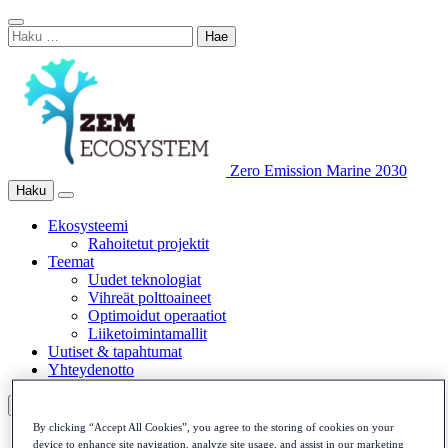
Skip
Close
to
Haku:
Search
content
Bar
Zero Emission Marine 2030
Haku
Main
Haku
Menu
Ekosysteemi
Rahoitetut projektit
Teemat
Uudet teknologiat
Vihreät polttoaineet
Optimoidut operaatiot
Liiketoimintamallit
Uutiset & tapahtumat
Yhteydenotto
Haku
Haku
By clicking “Accept All Cookies”, you agree to the storing of cookies on your
Suomi
device to enhance site navigation, analyze site usage, and assist in our marketing