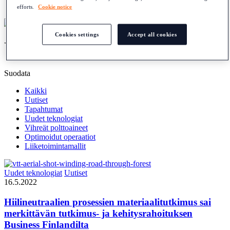
English
efforts.
Cookie notice
Cookies settings
Accept all cookies
Uutiset
Suodata
Kaikki
Uutiset
Tapahtumat
Uudet teknologiat
Vihreät polttoaineet
Optimoidut operaatiot
Liiketoimintamallit
Uudet teknologiat
Uutiset
16.5.2022
Hiilineutraalien prosessien materiaalitutkimus sai
merkittävän tutkimus- ja kehitysrahoituksen
Business Finlandilta