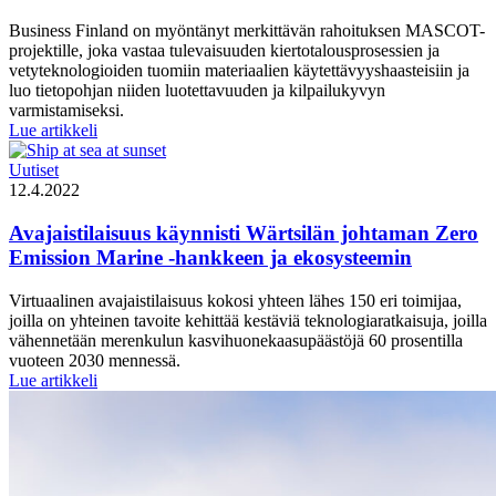
Business Finland on myöntänyt merkittävän rahoituksen MASCOT-
projektille, joka vastaa tulevaisuuden kiertotalousprosessien ja
vetyteknologioiden tuomiin materiaalien käytettävyyshaasteisiin ja
luo tietopohjan niiden luotettavuuden ja kilpailukyvyn
varmistamiseksi.
Hiilineutraalien
Lue artikkeli
prosessien
materiaalitutkimus
Uutiset
sai
12.4.2022
merkittävän
tutkimus-
Avajaistilaisuus käynnisti Wärtsilän johtaman Zero
ja
Emission Marine -hankkeen ja ekosysteemin
kehitysrahoituksen
Business
Virtuaalinen avajaistilaisuus kokosi yhteen lähes 150 eri toimijaa,
Finlandilta
joilla on yhteinen tavoite kehittää kestäviä teknologiaratkaisuja, joilla
vähennetään merenkulun kasvihuonekaasupäästöjä 60 prosentilla
vuoteen 2030 mennessä.
Avajaistilaisuus
Lue artikkeli
käynnisti
Wärtsilän
johtaman
Zero
Emission