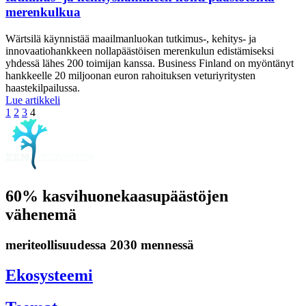
merenkulkua
Wärtsilä käynnistää maailmanluokan tutkimus-, kehitys- ja
innovaatiohankkeen nollapäästöisen merenkulun edistämiseksi
yhdessä lähes 200 toimijan kanssa. Business Finland on myöntänyt
hankkeelle 20 miljoonan euron rahoituksen veturiyritysten
haastekilpailussa.
Wärtsilä
Lue artikkeli
Page
Page
Page
Page
käynnistää
1
2
3
4
Suomessa
kunnianhimoisen
tutkimus-
ja
kehityshankkeen
kohti
60% kasvihuonekaasupäästöjen
päästötöntä
merenkulkua
vähenemä
meriteollisuudessa 2030 mennessä
Ekosysteemi